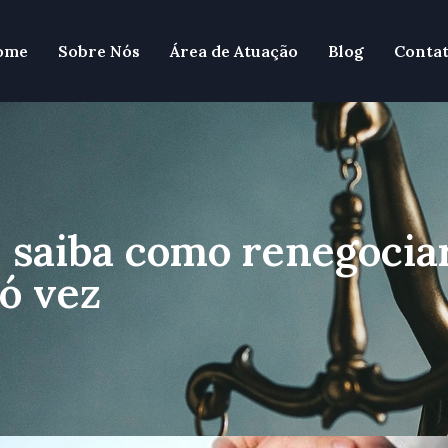
ome
Sobre Nós
Área de Atuação
Blog
Conta
 saiba como renegociar
ó vez