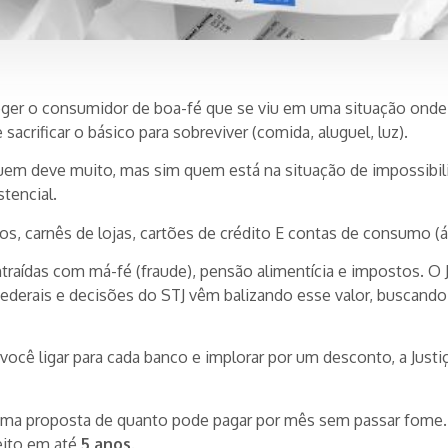
ger o consumidor de boa-fé que se viu em uma situação onde o
acrificar o básico para sobreviver (comida, aluguel, luz).
m deve muito, mas sim quem está na situação de impossibili
tencial.
, carnês de lojas, cartões de crédito E contas de consumo (á
ntraídas com má-fé (fraude), pensão alimentícia e impostos. O
ederais e decisões do STJ vêm balizando esse valor, buscando g
 você ligar para cada banco e implorar por um desconto, a Jus
ma proposta de quanto pode pagar por mês sem passar fome.
eito em até
5 anos
.