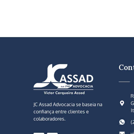
Con
R
G
JC Assad Advocacia se baseia na
I
confiança entre clientes e
colaboradores.
(
v