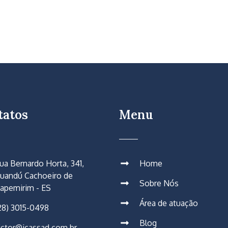
tatos
Menu
ua Bernardo Horta, 341,
Home
uandú Cachoeiro de
Sobre Nós
tapemirim - ES
Área de atuação
28) 3015-0498
Blog
ictor@jcassad.com.br