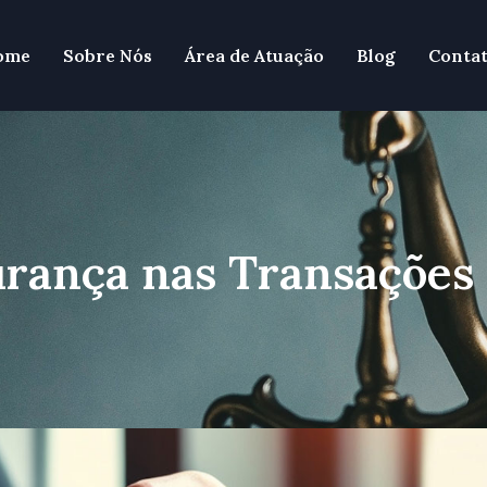
ome
Sobre Nós
Área de Atuação
Blog
Conta
rança nas Transações 