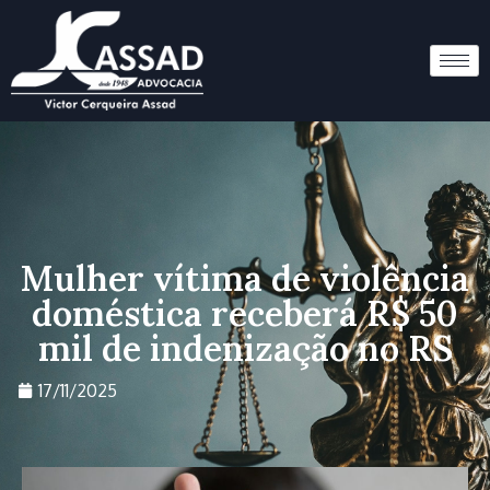
Mulher vítima de violência
doméstica receberá R$ 50
mil de indenização no RS
17/11/2025