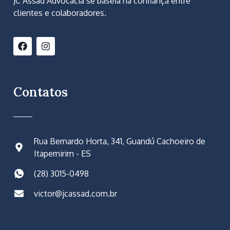
JC Assad Advocacia se baseia na confiança entre
clientes e colaboradores.
Contatos
Rua Bernardo Horta, 341, Guandú Cachoeiro de
Itapemirim - ES
(28) 3015-0498
victor@jcassad.com.br