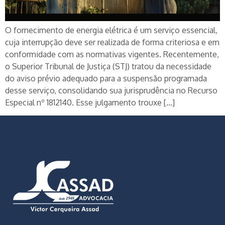
O fornecimento de energia elétrica é um serviço essencial,
cuja interrupção deve ser realizada de forma criteriosa e em
conformidade com as normativas vigentes. Recentemente,
o Superior Tribunal de Justiça (STJ) tratou da necessidade
do aviso prévio adequado para a suspensão programada
desse serviço, consolidando sua jurisprudência no Recurso
Especial nº 1812140. Esse julgamento trouxe […]