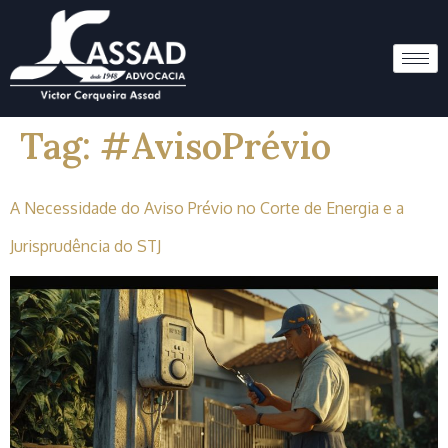
Tag:
#AvisoPrévio
A Necessidade do Aviso Prévio no Corte de Energia e a
Jurisprudência do STJ