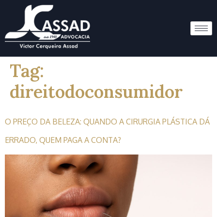
Tag:
direitodoconsumidor
O PREÇO DA BELEZA: QUANDO A CIRURGIA PLÁSTICA DÁ
ERRADO, QUEM PAGA A CONTA?