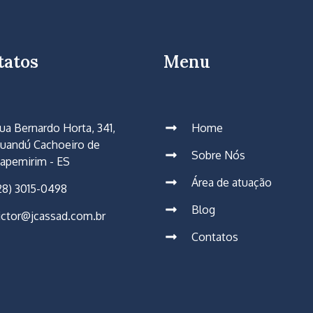
tatos
Menu
ua Bernardo Horta, 341,
Home
uandú Cachoeiro de
Sobre Nós
tapemirim - ES
Área de atuação
28) 3015-0498
Blog
ictor@jcassad.com.br
Contatos