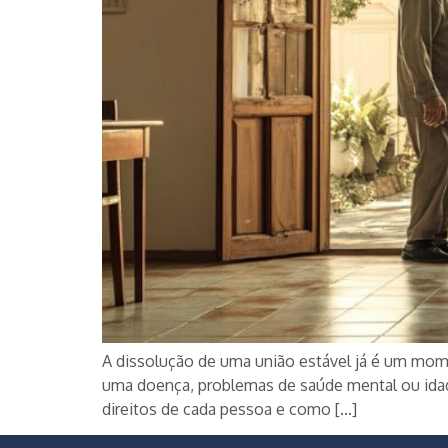
A dissolução de uma união estável já é um mome
uma doença, problemas de saúde mental ou idad
direitos de cada pessoa e como […]