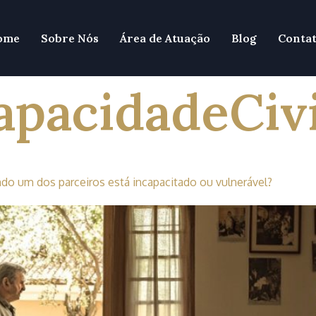
ome
Sobre Nós
Área de Atuação
Blog
Conta
pacidadeCivi
ndo um dos parceiros está incapacitado ou vulnerável?