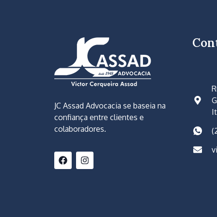
Con
R
G
JC Assad Advocacia se baseia na
I
confiança entre clientes e
colaboradores.
(
v