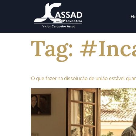
H
Tag:
#Inca
O que fazer na dissolução de união estável qua