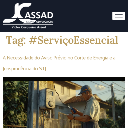
Tag:
#ServiçoEssencial
A Necessidade do Aviso Prévio no Corte de Energia e a
Jurisprudência do STJ