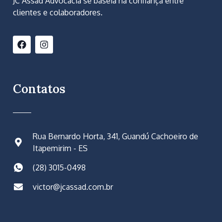
JC Assad Advocacia se baseia na confiança entre
clientes e colaboradores.
Contatos
Rua Bernardo Horta, 341, Guandú Cachoeiro de
Itapemirim - ES
(28) 3015-0498
victor@jcassad.com.br