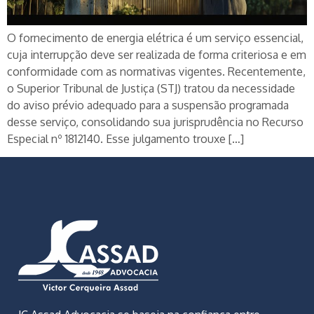
O fornecimento de energia elétrica é um serviço essencial,
cuja interrupção deve ser realizada de forma criteriosa e em
conformidade com as normativas vigentes. Recentemente,
o Superior Tribunal de Justiça (STJ) tratou da necessidade
do aviso prévio adequado para a suspensão programada
desse serviço, consolidando sua jurisprudência no Recurso
Especial nº 1812140. Esse julgamento trouxe […]