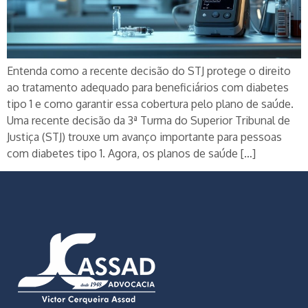
Entenda como a recente decisão do STJ protege o direito
ao tratamento adequado para beneficiários com diabetes
tipo 1 e como garantir essa cobertura pelo plano de saúde.
Uma recente decisão da 3ª Turma do Superior Tribunal de
Justiça (STJ) trouxe um avanço importante para pessoas
com diabetes tipo 1. Agora, os planos de saúde […]