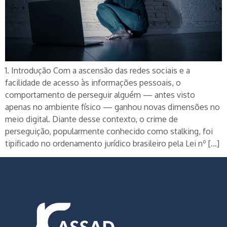
1. Introdução Com a ascensão das redes sociais e a
facilidade de acesso às informações pessoais, o
comportamento de perseguir alguém — antes visto
apenas no ambiente físico — ganhou novas dimensões no
meio digital. Diante desse contexto, o crime de
perseguição, popularmente conhecido como stalking, foi
tipificado no ordenamento jurídico brasileiro pela Lei nº […]