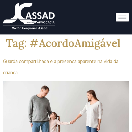
Tag:
#AcordoAmigável
Guarda compartilhada e a presença aparente na vida da
criança